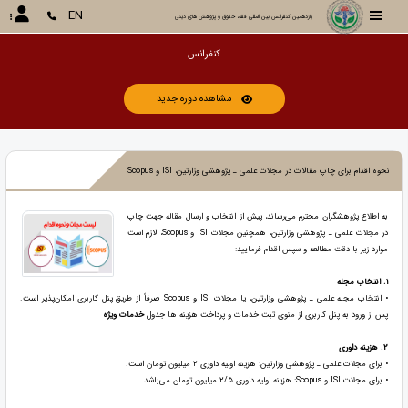
EN
یازدهمین کنفرانس بین المللی فقه، حقوق و پژوهش های دینی
ک
مشاهده دوره جدید
نحوه اقدام برای چاپ مقالات در مجلات علمی ـ پژوهشی وزارتین، ISI و Scopus
به اطلاع
پژوهشگران محترم
می‌رساند
، پیش از انتخاب و ارسال مقاله جهت چاپ
در مجلات علمی ـ پژوهشی
وزارتین
، همچنین مجلات
ISI
و
Scopus
، لازم است
موارد زیر با دقت مطالعه و سپس اقدام فرمایید
:
۱.
انتخاب مجله
•
انتخاب مجله علمی ـ
پژوهشی
وزارتین
، یا مجلات
ISI
و
Scopus
صرفاً از طریق
پنل
کاربری
امکان‌پذیر
است.
پس از ورود به
پنل
کاربری از منوی ثبت خدمات و پرداخت هزینه ها جدول
خدمات ویژه
۲.
هزینه داوری
•
برای مجلات علمی ـ
پژوهشی
وزارتین
: هزینه اولیه داوری
۲
میلیون تومان است
.
•
برای مجلات
ISI
و
Scopus:
هزینه اولیه داوری
۲/۵
میلیون تومان می‌باشد
.