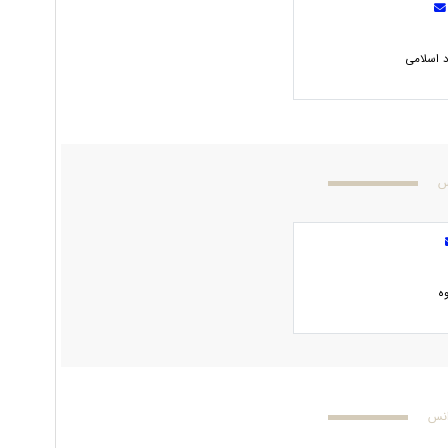
د اسلامی
س
ه
انس