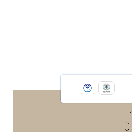
ت
30
108