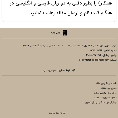
همکار) را بطور دقیق به دو زبان فارسی و انگلیسی در
هنگام ثبت نام و ارسال مقاله رعایت نمایید.
دبیرخانه
آدرس : تهران، تهرانپارس، فلکه اول، خیابان امیری طائمه، نرسیده به چهار راه رشید (ساختمان هایدا)
شماره تماس : 71053199-021
واتس آپ ایران: 989902936615+
ایمیل : allconference.i@gmail.com
لینک های دسترسی سریع
راهنمای نگارش مقاله
داوری زود هنگام
درخواست گواهی موقت
درخواست ویرایش مقاله
ویرایش نویسندگان در پنل کاربری
آمار بازدید سایت