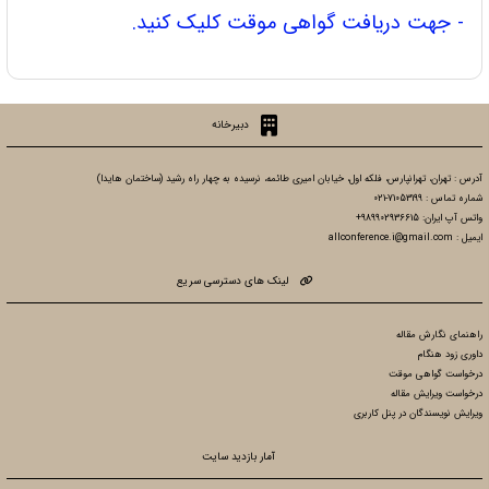
- جهت دریافت گواهی موقت کلیک کنید.
دبیرخانه
آدرس : تهران، تهرانپارس، فلکه اول، خیابان امیری طائمه، نرسیده به چهار راه رشید (ساختمان هایدا)
شماره تماس : 71053199-021
واتس آپ ایران: 989902936615+
ایمیل : allconference.i@gmail.com
لینک های دسترسی سریع
راهنمای نگارش مقاله
داوری زود هنگام
درخواست گواهی موقت
درخواست ویرایش مقاله
ویرایش نویسندگان در پنل کاربری
آمار بازدید سایت