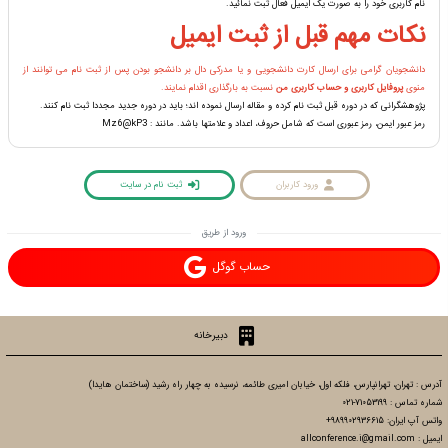
نام کاربری خود را به صورت یک ایمیل فعال ثبت نمائید.
نکات مهم قبل از ثبت ایمیل
دانشجویان گرامی برای ارسال کارت دانشجویی و یا مدرکی دال بر دانشجو بودن پس از ثبت نام می توانند از
منوی
پروفایل کاربری و حساب کاربری من
نسبت به بارگذاری اقدام نمایند.
پژوهشگرانی که در دوره قبل ثبت نام کرده و مقاله ارسال نموده اند؛ باید در دوره جدید مجددا ثبت نام کنند.
رمز عبور ایمن، رمز عبوری است که شامل حروف، اعداد و علامتها باشد. مانند : Mz6@kP3
ورود کاربران
ثبت نام در سایت
ورود از طریق
حساب گوگل
دبیرخانه
آدرس : تهران، تهرانپارس، فلکه اول، خیابان امیری طائمه، نرسیده به چهار راه رشید (ساختمان هایدا)
شماره تماس : 71053199-021
واتس آپ ایران: 989902936615+
ایمیل : allconference.i@gmail.com